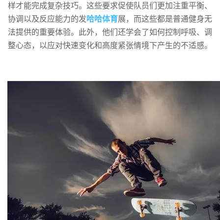
样才能完成复杂技巧。这些要求促使队员们更加注重平衡、
协调以及反应能力的发
哈哈体育
展，而这些都是普通健身无
法提供的重要体验。此外，他们还学会了如何控制呼吸、调
整心态，以应对快速变化和高度紧张情境下产生的不适感。