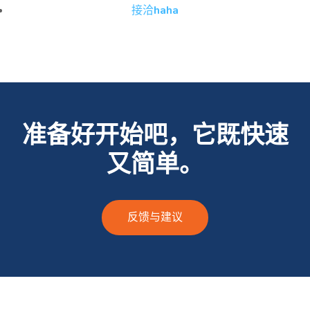
接洽
haha
准备好开始吧，它既快速
又简单。
反馈与建议