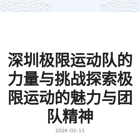
深圳极限运动队的
力量与挑战探索极
限运动的魅力与团
队精神
2026-02-11