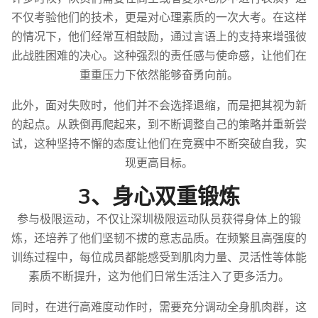
不仅考验他们的技术，更是对心理素质的一次大考。在这样
的情况下，他们经常互相鼓励，通过言语上的支持来增强彼
此战胜困难的决心。这种强烈的责任感与使命感，让他们在
重重压力下依然能够奋勇向前。
此外，面对失败时，他们并不会选择退缩，而是把其视为新
的起点。从跌倒再爬起来，到不断调整自己的策略并重新尝
试，这种坚持不懈的态度让他们在竞赛中不断突破自我，实
现更高目标。
3、身心双重锻炼
参与极限运动，不仅让深圳极限运动队员获得身体上的锻
炼，还培养了他们坚韧不拔的意志品质。在频繁且高强度的
训练过程中，每位成员都能感受到肌肉力量、灵活性等体能
素质不断提升，这为他们日常生活注入了更多活力。
同时，在进行高难度动作时，需要充分调动全身肌肉群，这