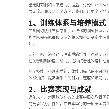
出无限可能和未来潜力；最后，讨论广州网球
展潮流。通过这四个方面，我们可以更全面地
1、训练体系与培养模式
广州网球队注重科学化、系统化的训练体系，
练团队会根据每位队员的特长和不足制定个性
升。
此外，队伍还强调心理素质的培养，通过专业
在关键时刻的应对能力。这种综合性的培训理
除了技能与心理素质外，体能训练也是不可或
体能训练，提高选手们的耐力、速度和爆发力
2、比赛表现与成就
近年来，广州网球队在各类比赛中屡次取得优
的竞争实力。例如，在去年举行的一项全国青