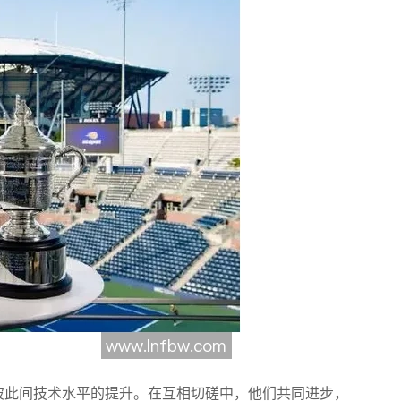
彼此间技术水平的提升。在互相切磋中，他们共同进步，