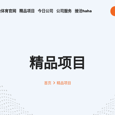
哈体育官网
精品项目
今日公司
公司服务
接洽
haha
精品项目
首页
精品项目