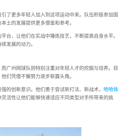
吸引了更多年轻人加入到这项运动中来。队伍积极参加国
为本土的发展提供更多借鉴和参考。
的平台，让他们在实战中锤炼技艺，不断提高自身水平。
持续发展的动力。
，而广州网球队则特别注重对年轻人才的挖掘与培养。目
，他们凭借不懈努力逐步崭露头角。
较强的创新意识。他们勇于尝试新打法、新战术，
哈哈体
种灵活性让他们能够快速适应不同类型对手所带来的挑