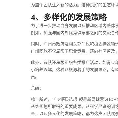
为整个团队注入新的活力。这种良好的生态环
4、多样化的发展策略
为了进一步推动自身发展以及推动区域内整体
例如，加强与国内外优秀俱乐部之间的交流合
同时，广州市政府及相关部门也积极支持这项
广州网球不仅局限于职业竞赛，还向社区普及
此外，该队还积极组织各类推广活动，如青少
小培养兴趣。这种从根源着手的发展思路，有
员。
总结：
综上所述，“广州网球队引领最新网球意识TOP
系统规划所取得的重要成果。从科学严谨的训
量，以及多元化的发展策略，都为这支团队赋