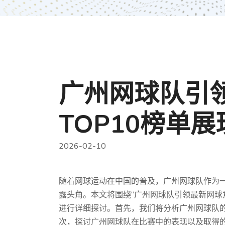
广州网球队引
TOP10榜单
2026-02-10
随着网球运动在中国的普及，广州网球队作为
露头角。本文将围绕“广州网球队引领最新网球意
进行详细探讨。首先，我们将分析广州网球队
次，探讨广州网球队在比赛中的表现以及取得