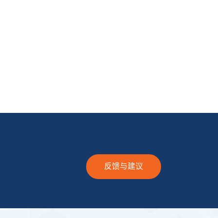
反馈与建议