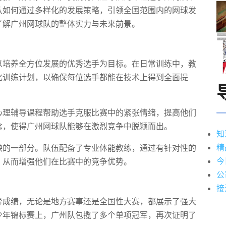
队如何通过多样化的发展策略，引领全国范围内的网球发
了解广州网球队的整体实力与未来前景。
以培养全方位发展的优秀选手为目标。在日常训练中，教
化训练计划，以确保每位选手都能在技术上得到全面提
心理辅导课程帮助选手克服比赛中的紧张情绪，提高他们
念，使得广州网球队能够在激烈竞争中脱颖而出。
知
精
缺的一部分。队伍配备了专业体能教练，通过有针对性的
今
，从而增强他们在比赛中的竞争优势。
公
接
异成绩，无论是地方赛事还是全国性大赛，都展示了强大
少年锦标赛上，广州队包揽了多个单项冠军，再次证明了