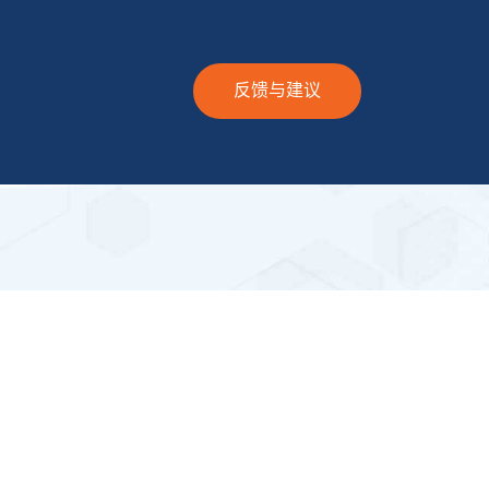
反馈与建议
联系方式
广州市天河区棠东富华东街44号
101房（仅限办公）
imprecise@mac.com