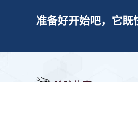
准备好开始吧，它既
导
✅✅哈哈体育·(haha)十年运营,信誉
无忧💖『亚洲唯一』💖世界顶级真
人游戏让生活更精彩!为国内游戏玩
家打造的全球最顶级乐趣游戏APP,