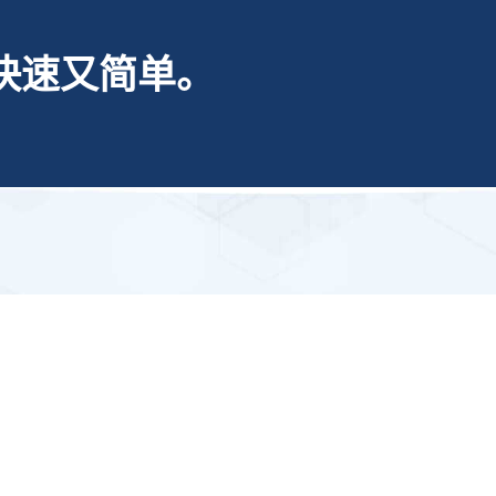
快速又简单。
航
网站地图
知道
哈哈体育官网
精品项目
SiteMap
今日公司
公司服务
接洽
haha